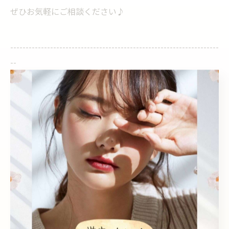
ぜひお気軽にご相談ください♪
--------------------------------------------------------------------
--
Sea pear 鳳店
住所 :
大阪府堺市西区鳳中町5-168-5
電話番号 :
072-276-4778
Sea pear 深井店
住所 : 大阪府堺市中区八田北町540-1
電話番号 : 072-278-7007
堺市の細やかなSea pear 鳳店