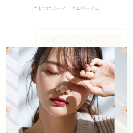
#まつげパーマ
#エグータム
カテゴリー
Categories
全てのカテゴリー
Sea pear 鳳店
Sea pear 深井店
韓国風
個室
エクステ
眉毛ワックス
学割