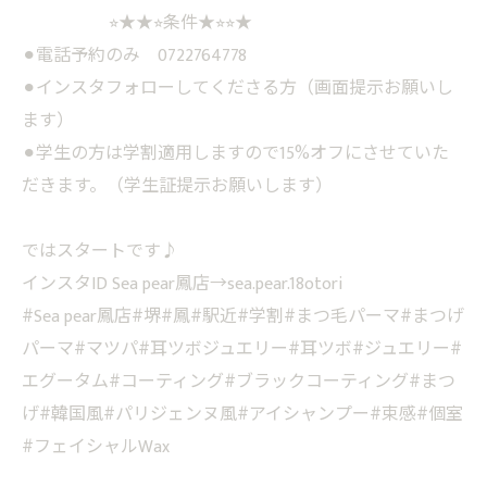
⭐︎★★⭐︎条件★⭐︎⭐︎★
⚫︎電話予約のみ 0722764778
⚫︎インスタフォローしてくださる方（画面提示お願いし
ます）
⚫︎学生の方は学割適用しますので15%オフにさせていた
だきます。（学生証提示お願いします）
ではスタートです♪
インスタID Sea pear鳳店→sea.pear.18otori
#Sea pear鳳店#堺#鳳#駅近#学割#まつ毛パーマ#まつげ
パーマ#マツパ#耳ツボジュエリー#耳ツボ#ジュエリー#
エグータム#コーティング#ブラックコーティング#まつ
げ#韓国風#パリジェンヌ風#アイシャンプー#束感#個室
#フェイシャルWax