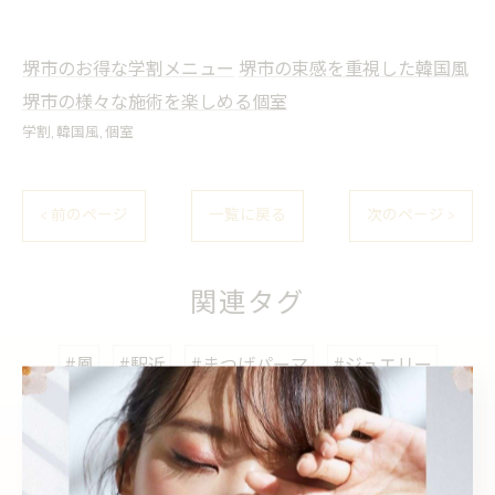
堺市のお得な学割メニュー
堺市の束感を重視した韓国風
堺市の様々な施術を楽しめる個室
学割
韓国風
個室
< 前のページ
一覧に戻る
次のページ >
関連タグ
#鳳
#駅近
#まつげパーマ
#ジュエリー
#エグータム