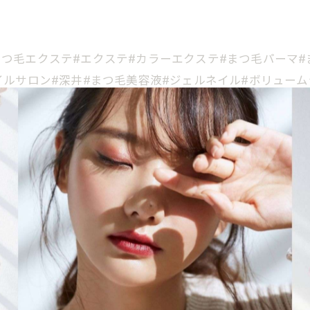
ル#まつ毛エクステ#エクステ#カラーエクステ#まつ毛パーマ
ネイルサロン#深井#まつ毛美容液#ジェルネイル#ボリュームラ
イン#秋ネイル
一覧に戻る
関連タグ