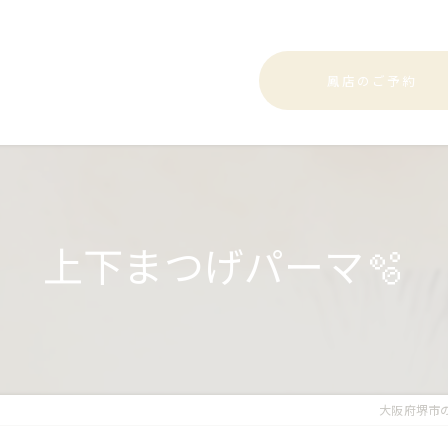
鳳店のご予約
上下まつげパーマ🫧
大阪府堺市の