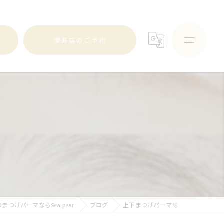
深井店のご予約
まつげパーマならSea pear
ブログ
上下まつげパーマ🫧