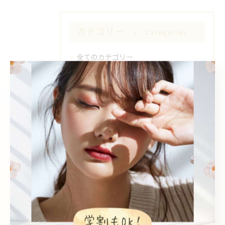
カテゴリー
Categories
全てのカテゴリー
Sea pear 鳳店
Sea pear 深井店
韓国風
個室
エクステ
眉毛ワックス
学割