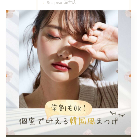
Sea pear 深井店
韓国風
個室
エクステ
眉毛ワックス
学割
最近の投稿
Recent Posts
2026/08/05
LDカール✨️