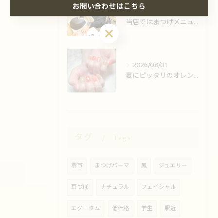
お問い合わせはこちら
2026/08/03
当店ではまつげメニューとネイルの同時施術可能です！
お問い合わせはこちら
2026/08/01
夏にピッタリのオレンジ💅
タグ
Tags
堺市
まつげパーマ
鳳
ジュエリー
耳つぼ
ナチュラル
フェイシャル
エグータム
低価格
学生
駅近