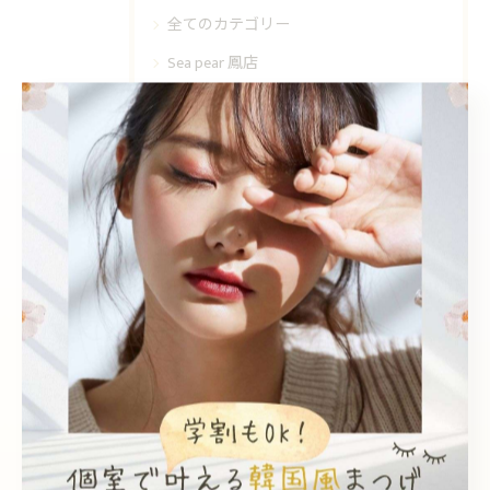
全てのカテゴリー
Sea pear 鳳店
Sea pear 深井店
韓国風
個室
エクステ
眉毛ワックス
学割
最近の投稿
Recent Posts
2026/08/08