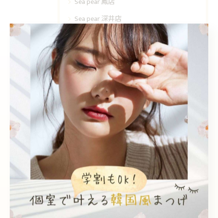
Sea pear 鳳店
Sea pear 深井店
韓国風
個室
エクステ
眉毛ワックス
学割
最近の投稿
Recent Posts
2026/08/08
束感♪♪