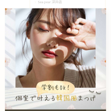
Sea pear 深井店
韓国風
個室
エクステ
眉毛ワックス
学割
最近の投稿
Recent Posts
2026/08/07
3Dボリュームラッシュ🌟