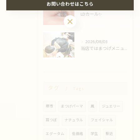
お問い合わせはこちら
2026/08/05
LDカール✨️
お問い合わせはこちら
2026/08/03
当店ではまつげメニューとネイルの同時施術可能です！
タグ
Tags
堺市
まつげパーマ
鳳
ジュエリー
耳つぼ
ナチュラル
フェイシャル
エグータム
低価格
学生
駅近