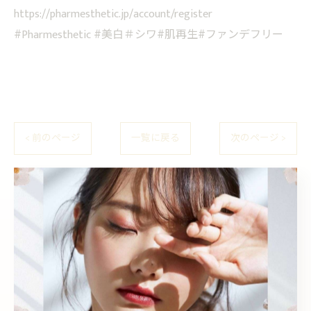
https://pharmesthetic.jp/account/register
#Pharmesthetic #美白＃シワ#肌再生#ファンデフリー
< 前のページ
一覧に戻る
次のページ >
カテゴリー
Categories
全てのカテゴリー
Sea pear 鳳店
Sea pear 深井店