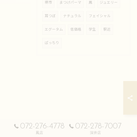
堺市
まつげパーマ
鳳
ジュエリー
耳つぼ
ナチュラル
フェイシャル
エグータム
低価格
学生
駅近
ぱっちり
072-276-4778
072-278-7007
鳳店
深井店