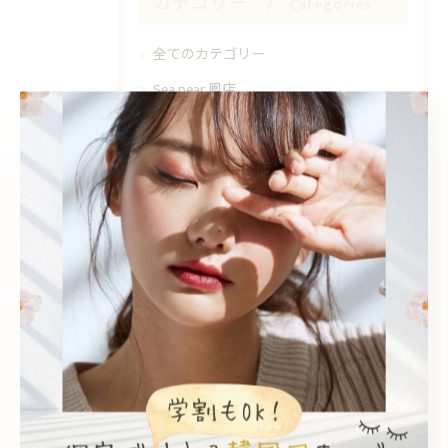
カテゴリー
Categories
全てのカテゴリー
Sea pear 鳳店
Sea pear 深井店
韓国風
個室
エクステ
眉毛ワックス
学割
最近の投稿
Recent Posts