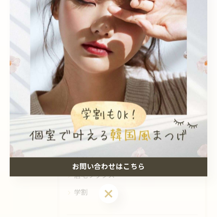
カテゴリー
Categories
全てのカテゴリー
Sea pear 鳳店
Sea pear 深井店
韓国風
個室
エクステ
お問い合わせはこちら
眉毛ワックス
お問い合わせはこちら
学割