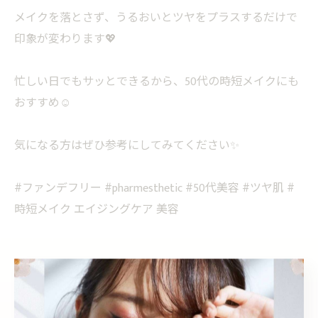
メイクを落とさず、うるおいとツヤをプラスするだけで
印象が変わります💖
忙しい日でもサッとできるから、50代の時短メイクにも
おすすめ☺️
気になる方はぜひ参考にしてみてください✨
#ファンデフリー #pharmesthetic #50代美容 #ツヤ肌 #
時短メイク エイジングケア 美容
< 前のページ
一覧に戻る
次のページ >