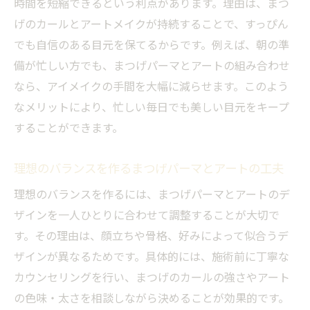
コツ
時間を短縮できるという利点があります。理由は、まつ
げのカールとアートメイクが持続することで、すっぴん
自分の目元タイプ別おすすめまつげパーマ
でも自信のある目元を保てるからです。例えば、朝の準
解説
備が忙しい方でも、まつげパーマとアートの組み合わせ
まつげパーマ施術前のカウンセリング活用
なら、アイメイクの手間を大幅に減らせます。このよう
法
なメリットにより、忙しい毎日でも美しい目元をキープ
まつげパーマ経験者の体験談から学ぶポイ
することができます。
ント
堺市のまつげパーマ最新トレンドをチェッ
理想のバランスを作るまつげパーマとアートの工夫
クしよう
理想のバランスを作るには、まつげパーマとアートのデ
まつげパーマで理想の目元を叶えるための
ザインを一人ひとりに合わせて調整することが大切で
実践法
す。その理由は、顔立ちや骨格、好みによって似合うデ
ザインが異なるためです。具体的には、施術前に丁寧な
カウンセリングを行い、まつげのカールの強さやアート
の色味・太さを相談しながら決めることが効果的です。