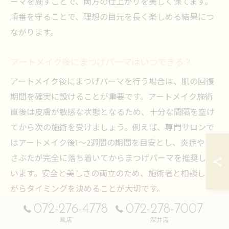
ーマを施すことで、両方の仕上がりを美しく保てます。
順番を守ることで、理想の目元を長く楽しめる結果につ
ながります。
アートメイク後にまつげパーマはいつできる？
アートメイク後にまつげパーマを行う場合は、肌の回復
期間を確実に設けることが重要です。アートメイク施術
直後は皮膚が敏感な状態となるため、十分な間隔を空け
てから次の施術を受けましょう。例えば、専門サロンで
はアートメイク後1〜2週間の期間を目安とし、炎症やか
さぶたが完全に落ち着いてからまつげパーマを推奨して
います。安全と美しさの両立のため、施術者と相談しな
がらタイミングを決めることが大切です。
072-276-4778
072-278-7007
まつげパーマ前にアートを受ける際の注意点解説
鳳店
深井店