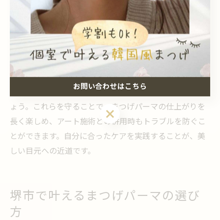
に、無理なく計画的に進めることが理想です。
失敗しないためのまつげパーマ施術前後の心得
まつげパーマ施術前後には、いくつかの心得がありま
す。まず、施術前はアイメイクを控え、まつげと目元を
清潔に保つことがポイントです。施術後は、擦らない・
お問い合わせはこちら
濡らさない・保湿するなど、基本的なケアを徹底しまし
ょう。これらを守ることで、まつげパーマの仕上がりを
お問い合わせはこちら
長く楽しめ、アート施術との併用時もトラブルを防ぐこ
とができます。自分に合ったケアを実践することが、美
しい目元への近道です。
堺市で叶えるまつげパーマの選び
方