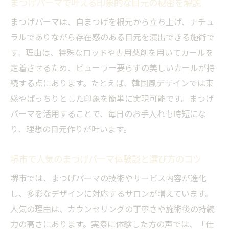
まつげパーマで叶える印象的な目元の秘密を解説
ポイント
まつげパーマは、自まつげを根元から立ち上げ、ナチュ
堺市でまつげパーマを受ける前のQ＆Aと安
ラルでありながら存在感のある目元を演出できる施術で
心のヒント
す。理由は、特殊なロッドや専用薬剤を用いてカールを
アートとまつげパーマの魅力的な組み合わせ
定着させるため、ビューラー要らずの美しいカールが持
まつげパーマとアート併用で叶う目元美の
続する点にあります。たとえば、韓国風デザインでは束
実例紹介
感やぱっちりとした印象を簡単に実現可能です。まつげ
アート施術とまつげパーマの相乗効果につ
パーマを活用することで、毎日のお手入れも時短にな
いて解説
り、理想の目元作りが叶います。
まつげパーマ後にアートを楽しむ際のメリ
堺市で人気のまつげパーマ体験談と選び方のコツ
ット
理想のバランスを作るまつげパーマとアー
堺市では、まつげパーマの技術やサービス内容が進化
トの工夫
し、多彩なデザインに対応するサロンが増えています。
人気の理由は、カウンセリングの丁寧さや施術後の持続
まつげパーマとアートの持続性を高める秘
力の高さにあります。実際に体験した方の声では、「仕
訣とは