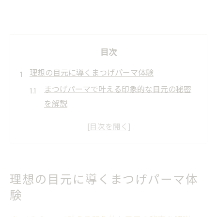
目次
理想の目元に導くまつげパーマ体験
まつげパーマで叶える印象的な目元の秘密
を解説
堺市で人気のまつげパーマ体験談と選び方
のコツ
初めての方におすすめのまつげパーマ施術
の流れ
理想の目元に導くまつげパーマ体
まつげパーマ施術前に知っておくべき注意
験
点まとめ
まつげパーマで理想のデザインを実現する