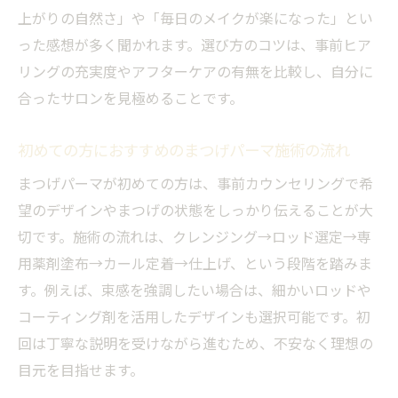
上がりの自然さ」や「毎日のメイクが楽になった」とい
堺市で体験できるまつげパーマ＋アートの
った感想が多く聞かれます。選び方のコツは、事前ヒア
最新事情
リングの充実度やアフターケアの有無を比較し、自分に
まつげパーマ後のアート施術は安全？
合ったサロンを見極めることです。
まつげパーマ後のアート施術で気をつけた
い安全性
初めての方におすすめのまつげパーマ施術の流れ
専門家が語るまつげパーマとアートの安全
まつげパーマが初めての方は、事前カウンセリングで希
な併用法
望のデザインやまつげの状態をしっかり伝えることが大
まつげパーマ後にアートを受ける最適なタ
切です。施術の流れは、クレンジング→ロッド選定→専
イミング
用薬剤塗布→カール定着→仕上げ、という段階を踏みま
施術後のケアでまつげパーマのリスクを最
す。例えば、束感を強調したい場合は、細かいロッドや
小限に
コーティング剤を活用したデザインも選択可能です。初
アート施術とまつげパーマの注意点と体験
回は丁寧な説明を受けながら進むため、不安なく理想の
談紹介
目元を目指せます。
失敗しないためのまつげパーマ施術前後の