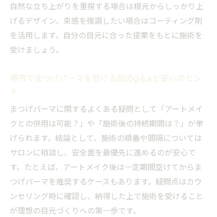
自然な立ち上がりを重視する場合は根元からしっかり上
まつ毛パーマとパリジェンヌの違いとは
げるデザイン、束感を強調したい場合はコーティング剤
まつげパーマとパリジェンヌの仕上がりを
を活用します。自分の目元に合った提案をもとに施術を
徹底比較
受けましょう。
パリジェンヌとまつげパーマどちらが向い
ている？
堺市でまつげパーマを受ける前のQ＆Aと安心のヒン
ト
まつげパーマとパリジェンヌの持続期間の
違いを解説
まつげパーマに関するよくある疑問として「アートメイ
クとの併用は可能？」や「施術後の持続期間は？」が挙
自分の目元に合う施術はまつげパーマorパ
げられます。結論として、施術の順番や間隔については
リジェンヌ？
サロンに相談し、安全面を最優先に進めるのが安心で
まつげパーマとパリジェンヌのメリット・
す。たとえば、アートメイク後は一定期間空けてからま
デメリット
つげパーマを推奨するケースもあります。疑問点はカウ
堺市で受けられるまつげパーマとパリジェ
ンセリング時に確認し、納得した上で施術を受けること
ンヌの選び方
が理想の目元づくりへの第一歩です。