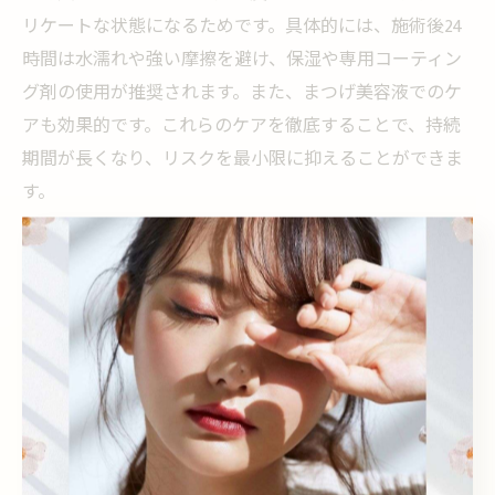
リケートな状態になるためです。具体的には、施術後24
時間は水濡れや強い摩擦を避け、保湿や専用コーティン
グ剤の使用が推奨されます。また、まつげ美容液でのケ
アも効果的です。これらのケアを徹底することで、持続
期間が長くなり、リスクを最小限に抑えることができま
す。
アート施術とまつげパーマの注意点と体験談紹介
アート施術とまつげパーマを組み合わせる際は、施術順
や間隔に注意が必要です。理由は、どちらも目元への負
担がかかるため、無理なスケジュールは避けるべきだか
らです。例えば、先にまつげパーマを受け、十分に回復
後アート施術を行った方が、仕上がりもトラブルも少な
かったという体験談があります。実際の施術事例を参考