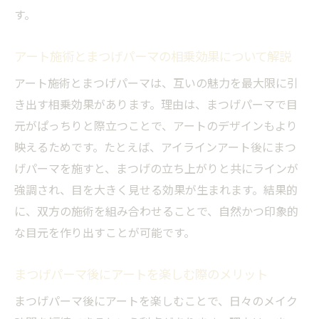
まつげパーマとアート施術の最適な順番に
す。
ついて
アートメイク後にまつげパーマはいつでき
アート施術とまつげパーマの相乗効果について解説
る？
アート施術とまつげパーマは、互いの魅力を最大限に引
まつげパーマ前にアートを受ける際の注意
き出す相乗効果があります。理由は、まつげパーマで目
点解説
元がぱっちりと際立つことで、アートのデザインもより
施術間隔を空けるべき理由と体験者のリア
映えるためです。たとえば、アイラインアート後にまつ
ルな声
げパーマを施すと、まつげの立ち上がりと共にラインが
アートとまつげパーマ併用時のトラブル予
強調され、目を大きく見せる効果が生まれます。結果的
防策
に、双方の施術を組み合わせることで、自然かつ印象的
堺市で安心してまつげパーマとアートを受
な目元を作り出すことが可能です。
けるコツ
まつげパーマ後にアートを楽しむ際のメリット
自分に合うまつげパーマを見つける方法
まつげパーマのデザイン選びで後悔しない
まつげパーマ後にアートを楽しむことで、日々のメイク