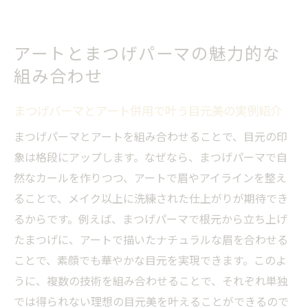
持続期間が気になる方へのまつげパーマ解説
まつげパーマの平均的な持続期間と維持の
ポイント
アートとまつげパーマの魅力的な
持続期間を長く保つためのまつげケア方法
組み合わせ
とは
まつげパーマとアート併用で叶う目元美の実例紹介
まつげパーマの持ちが悪い原因と改善策を
紹介
まつげパーマとアートを組み合わせることで、目元の印
季節や生活習慣で変わるまつげパーマの持
象は格段にアップします。なぜなら、まつげパーマで自
続性
然なカールを作りつつ、アートで眉やアイラインを整え
ることで、メイク以上に洗練された仕上がりが期待でき
堺市で人気のまつげパーマの持続期間体験
るからです。例えば、まつげパーマで根元から立ち上げ
談
たまつげに、アートで描いたナチュラルな眉を合わせる
まつげパーマ後の正しいアフターケア方法
ことで、素顔でも華やかな目元を実現できます。このよ
まとめ
うに、複数の技術を組み合わせることで、それぞれ単独
アート併用時のタイミングと注意点を紹介
では得られない理想の目元美を叶えることができるので