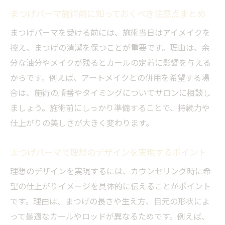
まつげパーマ施術前に知っておくべき注意点まとめ
心得
堺市で叶えるまつげパーマの選び方
まつげパーマを受ける前には、施術当日はアイメイクを
まつげパーマ初心者必見のサロン選びのチ
控え、まつげの清潔を保つことが重要です。理由は、余
ェックポイント
分な油分やメイクが残るとカールの定着に影響を与える
からです。例えば、アートメイクとの併用を希望する場
堺市で安くて評判の良いまつげパーマサロ
合は、施術の順番やタイミングについてサロンに相談し
ンの特徴
ましょう。施術前にしっかり準備することで、持続力や
自分に合うまつげパーマを選ぶための比較
仕上がりの美しさが大きく変わります。
ポイント
まつげパーマ施術者の資格や技術力を見極
まつげパーマで理想のデザインを実現するポイント
める方法
理想のデザインを実現するには、カウンセリング時に希
堺市のまつげパーマ事情と最新トレンドを
望の仕上がりイメージを具体的に伝えることがポイント
紹介
です。理由は、まつげの長さや生え方、目元の形状によ
まつげパーマで後悔しないための事前リサ
って最適なカールやロッドが異なるためです。例えば、
ーチ法