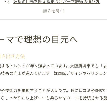
理想の目元を叶えるまつげパーマ施術の選び方
まつげパーマで叶う自然な美しさとその秘訣
まつげパーマ将来性を意識したデザイン提案
まつげパーマを活かすためのセルフケアポイント
まつげパーマの進化が堺市で注目される理由
ーマで理想の目元へ
堺市で注目されるまつげパーマの技術進化
まつげパーマが美容意識に与える影響を解説
引き出す方法
まつげパーマで堺市女性が求める自然な仕上がり
するトレンドが年々強まっています。大阪府堺市でも「まつ
まつげパーマと堺市の美容トレンド最新情報
術技術の向上が進んでいます。韓国風デザインやパリジェ
堺市で人気のまつげパーマ施術体験談まとめ
自然な仕上がりを重視するならまつげパーマ
や技術力を重視することが大切です。特に口コミやSNS
まつげパーマで叶えるナチュラルな目元の作り方
からしっかり立ち上げつつも柔らかなカールを持続させる
仕上がりに差が出るまつげパーマのポイント