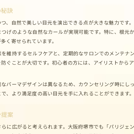
まつげパーマで失敗しないための準備とは
の秘訣
堺市のまつげパーマ選びで大切な視点
つつ、自然で美しい目元を演出できる点が大きな魅力です
体験談から学ぶまつげパーマ選びの新基準
まつげのような自然なカールが実現可能です。特に、根元
まつげパーマ体験談が教える選び方のポイント
が多く寄せられています。
堺市のまつげパーマ体験談に基づく安心施術選び
態を維持するセルフケアと、定期的なサロンでのメンテナ
まつげパーマの満足度を高める新基準を紹介
を防ぐことが大切です。初心者の方には、アイリストから
口コミから読み解くまつげパーマの良し悪し
まつげパーマ選びに役立つチェックリスト
お問い合わせはこちら
お問い合わせはこちら
適なパーマデザインは異なるため、カウンセリング時にし
とで、より満足度の高い目元を手に入れることができます
ン提案
さらに広がると考えられます。大阪府堺市でも「パリジェ