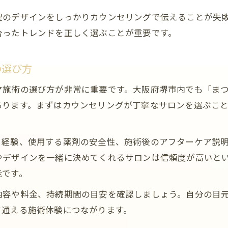
まつげパーマ選びで重視すべき自然な印象
望のデザインをしっかりカウンセリングで伝えることが失
まつげパーマの自然さを保つアフターケア方法
合ったトレンドを正しく選ぶことが重要です。
口コミで好評なまつげパーマの選び方とは
これからの堺市まつげパーマ事情徹底解説
の選び方
堺市のまつげパーマ事情と今後のトレンド予測
施術の選び方が非常に重要です。大阪府堺市内でも「まつ
まつげパーマが堺市で広まる理由と将来性分析
あります。まずはカウンセリングが丁寧なサロンを選ぶこ
堺市で選ばれるまつげパーマ施術の特徴とは
まつげパーマの今後を左右する技術進化の流れ
・経験、使用する薬剤の安全性、施術後のアフターケア説
堺市のまつげパーマサロン選びの注意点
やデザインを一緒に決めてくれるサロンは信頼度が高いと
堺市でまつげパーマを受ける前に知りたいコツ
能です。
まつげパーマ前に確認したいポイントまとめ
内容や料金、持続期間の目安を確認しましょう。自分の目
堺市でまつげパーマを受ける際の注意事項
て通える施術体験につながります。
まつげパーマ施術前後の正しいケア方法