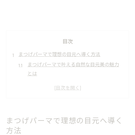
目次
まつげパーマで理想の目元へ導く方法
まつげパーマで叶える自然な目元美の魅力
とは
まつげパーマ選びで失敗しないコツを解説
堺市で人気のまつげパーマ技術を徹底解説
まつげパーマの効果と持続性の違いを比較
まつげパーマで印象的な目元を作る方法
まつげパーマで理想の目元へ導く
安全なまつげパーマ施術のポイント
方法