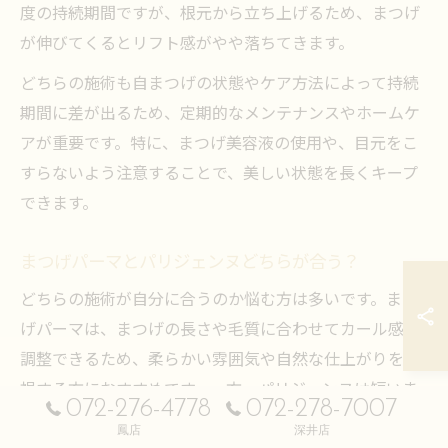
度の持続期間ですが、根元から立ち上げるため、まつげ
が伸びてくるとリフト感がやや落ちてきます。
どちらの施術も自まつげの状態やケア方法によって持続
期間に差が出るため、定期的なメンテナンスやホームケ
アが重要です。特に、まつげ美容液の使用や、目元をこ
すらないよう注意することで、美しい状態を長くキープ
できます。
まつげパーマとパリジェンヌどちらが合う？
どちらの施術が自分に合うのか悩む方は多いです。まつ
げパーマは、まつげの長さや毛質に合わせてカール感を
調整できるため、柔らかい雰囲気や自然な仕上がりを重
視する方におすすめです。一方、パリジェンヌは短いま
072-276-4778
072-278-7007
つげでも根元からしっかり立ち上げられるため、目元を
鳳店
深井店