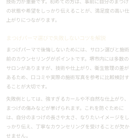
技術力が重要です。初めての方は、事前に自分のまつげ
堺市で初めてのまつげパーマ体験談紹介
の状態や希望をしっかり伝えることが、満足度の高い仕
カウンセリング重視のまつげパーマが安心
上がりにつながります。
まつげパーマの施術前に確認すべき事項
まつげパーマ選びで失敗しないコツを解説
パリジェンヌとまつげパーマを徹底比較
まつげパーマで後悔しないためには、サロン選びと施術
パリジェンヌとまつげパーマの違いを解説
前のカウンセリングがポイントです。堺市内には多数の
仕上がりの差に注目したまつげパーマ比較
サロンがありますが、技術や仕上がり、衛生管理の差が
持続期間やデザイン性の違いを徹底解剖
あるため、口コミや実際の施術写真を参考に比較検討す
まつげパーマとパリジェンヌどちらが合
ることが大切です。
う？
失敗例としては、強すぎるカールや不自然な仕上がり、
堺市で人気のパリジェンヌとまつげパーマ
まつげの傷みなどが挙げられます。これを防ぐために
まつげパーマの効果を長持ちさせる工夫
は、自分のまつげの長さや太さ、なりたいイメージをし
まつげパーマの持続性を高めるケア方法
っかり伝え、丁寧なカウンセリングを受けることが欠か
施術後のまつげパーマお手入れポイント
せません。