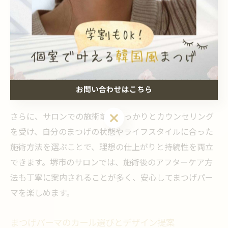
性があるからです。
また、目元をこすらないことや、オイル系クレンジング
の使用を控えることもポイントです。オイル成分はまつ
げパーマのカールを緩めてしまうリスクがあるため、専
用のまつげ用クレンジングを選ぶと良いでしょう。具体
的には、マスカラやアイラインを落とす際にも優しく丁
お問い合わせはこちら
寧に行い、摩擦を避けることが美しさを保つコツです。
お問い合わせはこちら
さらに、サロンでの施術前にしっかりとカウンセリング
を受け、自分のまつげの状態やライフスタイルに合った
施術方法を選ぶことで、理想の仕上がりと持続性を両立
できます。堺市のサロンでは、施術後のアフターケア方
法も丁寧に案内されることが多く、安心してまつげパー
マを楽しめます。
まつげパーマのカール選びとデザイン提案