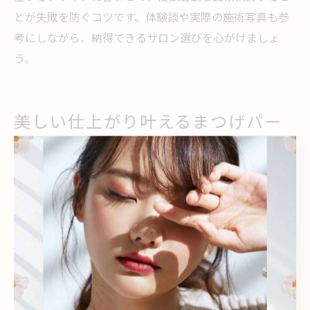
とが失敗を防ぐコツです。体験談や実際の施術写真も参
考にしながら、納得できるサロン選びを心がけましょ
う。
美しい仕上がり叶えるまつげパー
マのコツ
まつげパーマの仕上がりを美しく保つ秘訣
まつげパーマの美しい仕上がりを長持ちさせるために
は、施術後のケアが非常に重要です。まず、施術当日は
まつげを濡らさないことが基本となります。なぜなら、
まつげパーマの薬剤が定着するまでに時間がかかるた
め、早期の水分接触はカールの持続力を低下させる可能