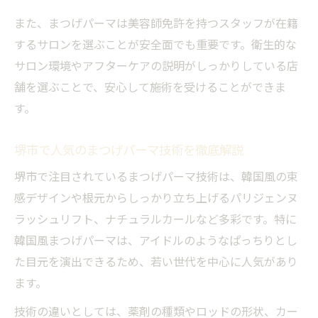
まつげパーマを長持ちさせる生活習慣
また、まつげパーマは美容師免許を持つスタッフが在籍
まつげパーマ後に避けたいNG行動とは
するサロンを選ぶことが安全面でも重要です。衛生的な
堺市でおすすめのまつげパーマケア商品
サロン環境やアフターケアの説明がしっかりしている店
舗を選ぶことで、安心して施術を受けることができま
す。
堺市で人気のまつげパーマ技術を徹底解説
堺市で注目されているまつげパーマ技術は、韓国風の束
感デザインや根元からしっかり立ち上げるパリジェンヌ
ラッシュリフト、ナチュラルカールなど多彩です。特に
韓国風まつげパーマは、アイドルのようなぱっちりとし
た目元を演出できるため、若い世代を中心に人気があり
ます。
技術の違いとしては、薬剤の種類やロッドの形状、カー