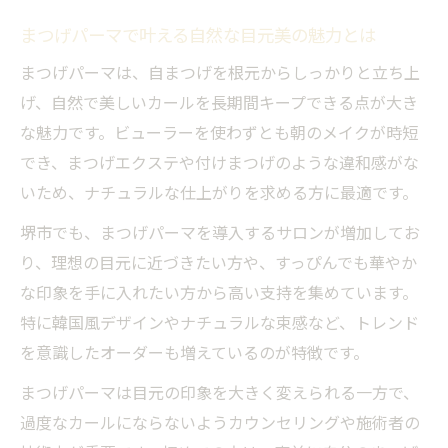
まつげパーマ施術で重視すべき安全基準
まつげパーマで叶える自然な目元美の魅力とは
まつげパーマの安全性と美容師免許の関係
違法施術を避けるためのまつげパーマ知識
まつげパーマは、自まつげを根元からしっかりと立ち上
まつげパーマで肌トラブルを防ぐポイント
げ、自然で美しいカールを長期間キープできる点が大き
な魅力です。ビューラーを使わずとも朝のメイクが時短
堺市のまつげパーマ店で安心できる選び方
でき、まつげエクステや付けまつげのような違和感がな
美しい仕上がり叶えるまつげパーマのコツ
いため、ナチュラルな仕上がりを求める方に最適です。
まつげパーマの仕上がりを美しく保つ秘訣
堺市でも、まつげパーマを導入するサロンが増加してお
まつげパーマのカール選びとデザイン提案
り、理想の目元に近づきたい方や、すっぴんでも華やか
理想の目元を作るまつげパーマの工夫とは
な印象を手に入れたい方から高い支持を集めています。
まつげパーマでナチュラルな印象を演出
特に韓国風デザインやナチュラルな束感など、トレンド
まつげパーマ後のメイク術とポイント
を意識したオーダーも増えているのが特徴です。
初めてでも安心できるまつげパーマ選び
まつげパーマは目元の印象を大きく変えられる一方で、
まつげパーマ初心者が知るべき基礎知識
過度なカールにならないようカウンセリングや施術者の
口コミで選ぶまつげパーマ店のポイント