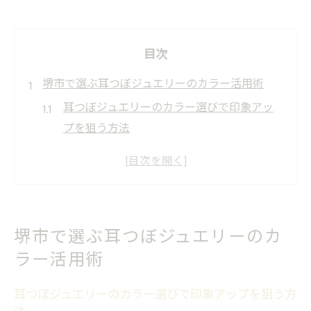
目次
堺市で選ぶ耳つぼジュエリーのカラー活用術
耳つぼジュエリーのカラー選びで印象アッ
プを狙う方法
堺市で人気の耳つぼジュエリー活用ポイン
ト解説
耳つぼジュエリーで自分らしいカラーを楽
しむコツ
堺市で選ぶ耳つぼジュエリーのカ
カラー豊富な耳つぼジュエリーで気分転換
ラー活用術
を叶える
耳つぼジュエリーのカラー選びと相性の良
耳つぼジュエリーのカラー選びで印象アップを狙う方
い服装例