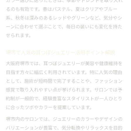
カラー選びに迷ったときは、季節やトレンドを取り入れ
耳つぼジュエリーの豊富なカラーで日常を
るのも有効です。春はパステル、夏はクリアやブルー
彩る秘訣
系、秋冬は深みのあるレッドやグリーンなど、気分やシ
毎日の気分で耳つぼジュエリーの色を変え
ーンに合わせて選ぶことで、毎日の装いにも変化を持た
る楽しみ方
せられます。
耳つぼジュエリーのカラーが与える心理的
堺市で人気の耳つぼジュエリー活用ポイント解説
な効果とは
大阪府堺市では、耳つぼジュエリーが美容や健康維持を
堺市で手に入る耳つぼジュエリーカラーの
目指す方々に幅広く利用されています。特に人気の理由
特徴紹介
として、施術が短時間で完了することや、ファッション
耳つぼジュエリーで生活に取り入れる色使
感覚で取り入れやすい点が挙げられます。サロンでは予
いの工夫
約制が一般的で、経験豊富なスタイリストが一人ひとり
気分で選ぶ耳つぼジュエリーの魅力と堺市の楽
に合ったツボやカラーを提案しています。
しみ方
堺市内のサロンでは、ジュエリーのカラーやデザインの
気分に合わせて耳つぼジュエリーのカラー
バリエーションが豊富で、気分転換やリラックスを目的
を選ぶ方法