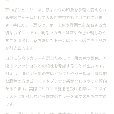
法
耳つぼジュエリーの色選びで個性を引き出す秘
耳つぼジュエリーは、顔まわりの印象を手軽に変えられ
訣
る美容アイテムとして大阪府堺市でも注目されていま
耳つぼジュエリーの色ごとのイメージと効
す。特にカラー選びは、第一印象や雰囲気を左右する大
果説明
切なポイントです。明るいカラーは華やかさや親しみや
パーソナルカラー別耳つぼジュエリーの選
すさを演出し、落ち着いたトーンは大人っぽさや上品さ
び方
を引き立てます。
耳つぼジュエリーで自分だけの個性を表現
自分に似合うカラーを選ぶためには、肌の色や髪色、普
する方法
段のファッションとの相性を考慮することが重要です。
色選びに迷った時の耳つぼジュエリー活用
例えば、肌が明るめの方はピンク系やパール系、健康的
アドバイス
な肌色の方はゴールドやブラウン系がなじみやすい傾向
堺市で流行の耳つぼジュエリー色をチェッ
があります。実際にサロンで施術を受ける際は、スタイ
クしよう
リストに相談しながら複数のカラーを試すのもおすすめ
です。
カラー豊富な耳つぼジュエリーで暮らしに彩り
を