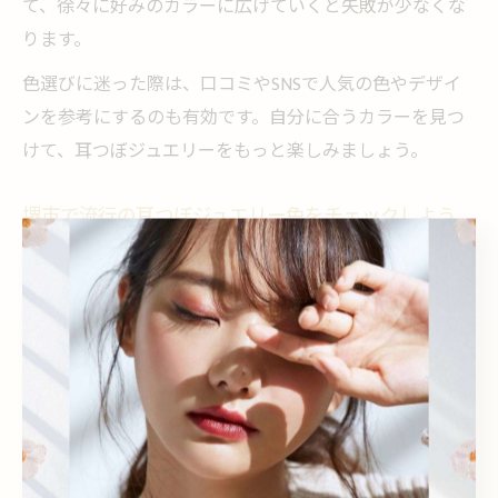
て、徐々に好みのカラーに広げていくと失敗が少なくな
ります。
色選びに迷った際は、口コミやSNSで人気の色やデザイ
ンを参考にするのも有効です。自分に合うカラーを見つ
けて、耳つぼジュエリーをもっと楽しみましょう。
堺市で流行の耳つぼジュエリー色をチェックしよう
大阪府堺市では、トレンドを意識した耳つぼジュエリー
のカラーが注目されています。ここ最近は、ゴールドや
シルバーの王道カラーに加え、パステルカラーやストー
ン入りデザインが若い世代を中心に人気です。サロンに
よっては、季節限定カラーや大人気のデザインも取り扱
っており、口コミでも話題になっています。
堺市のサロンでは、施術後の仕上がり写真をSNSで公開