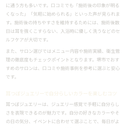
に通う方も多いです。口コミでも「施術後の印象が明る
耳つぼジュエリーで季節感を演出するカラ
くなった」「気軽に始められる」といった声が見られま
ー選び
す。施術後の持ちやすさを維持するためには、施術後数
堺市で話題の耳つぼジュエリーカラー体験
日は耳を強くこすらない、入浴時に優しく洗うなどのセ
談
ルフケアが大切です。
耳つぼジュエリーのカラーでリフレッシュ
また、サロン選びではメニュー内容や施術実績、衛生管
する工夫
理の徹底度もチェックポイントとなります。堺市でおす
気分転換におすすめの耳つぼジュエリー活
すめのサロンは、口コミや施術事例を参考に選ぶと安心
用術
です。
耳つぼジュエリーは何日持つかや色の特徴を徹
底解説
耳つぼジュエリーで自分らしいカラーを楽しむコツ
耳つぼジュエリーは何日持つ？持続力の実
耳つぼジュエリーは、ジュエリー感覚で手軽に自分らし
態紹介
さを表現できるのが魅力です。自分の好きなカラーやそ
カラーによる耳つぼジュエリーの持ちの違
の日の気分、イベントに合わせて選ぶことで、毎日がよ
いを解説