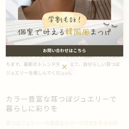
していることも多く、実際の利用者の声や流行の傾向を
チェックしやすいのが特徴です。また、堺市周辺では
「耳つぼジュエリー鳳」や「耳つぼジュエリー和泉市」
など、地域密着型のサロンも多いため、地元ならではの
トレンド情報も入手しやすいでしょう。
流行のカラーを取り入れることで、今っぽいおしゃれを
お問い合わせはこちら
楽しめるだけでなく、友人や家族との話題作りにも役立
ちます。最新のトレンドを押さえて、自分らしい耳つぼ
お問い合わせはこちら
ジュエリーを楽しんでください。
カラー豊富な耳つぼジュエリーで
暮らしに彩りを
耳つぼジュエリーの豊富なカラーで日常を彩る秘訣