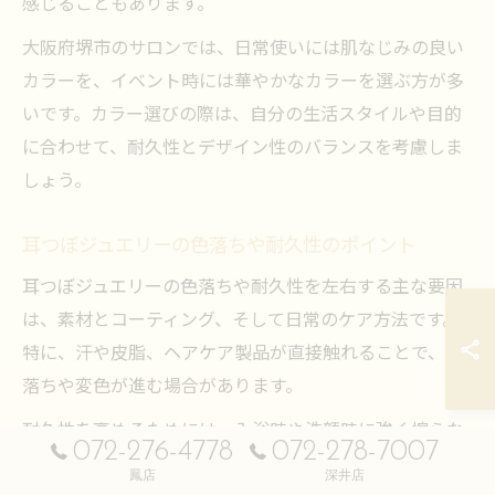
感じることもあります。
大阪府堺市のサロンでは、日常使いには肌なじみの良い
カラーを、イベント時には華やかなカラーを選ぶ方が多
いです。カラー選びの際は、自分の生活スタイルや目的
に合わせて、耐久性とデザイン性のバランスを考慮しま
しょう。
耳つぼジュエリーの色落ちや耐久性のポイント
耳つぼジュエリーの色落ちや耐久性を左右する主な要因
は、素材とコーティング、そして日常のケア方法です。
特に、汗や皮脂、ヘアケア製品が直接触れることで、色
落ちや変色が進む場合があります。
耐久性を高めるためには、入浴時や洗顔時に強く擦らな
072-276-4778
072-278-7007
いこと、髪を下ろした状態で摩擦を避けることが有効で
鳳店
深井店