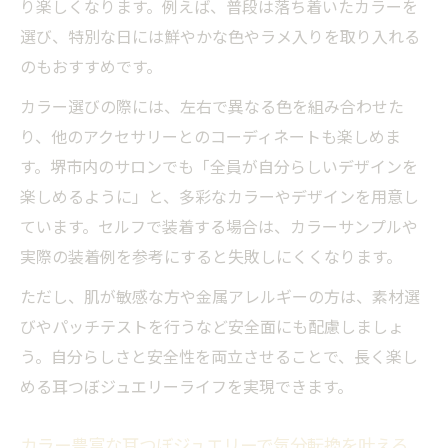
り楽しくなります。例えば、普段は落ち着いたカラーを
耳つぼジュエリーの色落ちや耐久性のポイ
選び、特別な日には鮮やかな色やラメ入りを取り入れる
ント
のもおすすめです。
長持ちする耳つぼジュエリーの選び方とケ
カラー選びの際には、左右で異なる色を組み合わせた
ア方法
り、他のアクセサリーとのコーディネートも楽しめま
耳つぼジュエリーの持ちを良くする保管方
す。堺市内のサロンでも「全員が自分らしいデザインを
法の工夫
楽しめるように」と、多彩なカラーやデザインを用意し
堺市で耳つぼジュエリーの相場と持ちを比較
ています。セルフで装着する場合は、カラーサンプルや
堺市で耳つぼジュエリーの相場を徹底比較
実際の装着例を参考にすると失敗しにくくなります。
耳つぼジュエリーのカラーと価格の関係性
ただし、肌が敏感な方や金属アレルギーの方は、素材選
を知る
びやパッチテストを行うなど安全面にも配慮しましょ
サロン別の耳つぼジュエリー持ちの違いを
う。自分らしさと安全性を両立させることで、長く楽し
解説
める耳つぼジュエリーライフを実現できます。
耳つぼジュエリーの相場とコストパフォー
カラー豊富な耳つぼジュエリーで気分転換を叶える
マンス