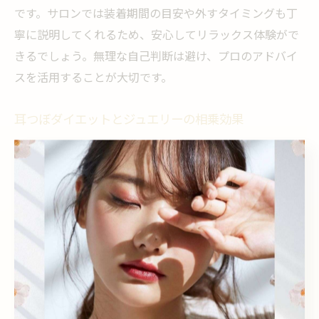
です。サロンでは装着期間の目安や外すタイミングも丁
寧に説明してくれるため、安心してリラックス体験がで
きるでしょう。無理な自己判断は避け、プロのアドバイ
スを活用することが大切です。
耳つぼダイエットとジュエリーの相乗効果
耳つぼジュエリーは、ダイエットをサポートする目的で
も注目されています。特定のツボ（飢点など）を刺激す
ることで、食欲をコントロールしやすくなるとされ、堺
市でも耳つぼダイエットを取り入れるサロンが増えてい
ます。ナチュラルなジュエリーを使うことで、見た目も
美しく、気分を高めながら続けられるのが特徴です。
相乗効果を得るためには、栄養バランスの取れた食事や
適度な運動と組み合わせることが重要です。耳つぼジュ