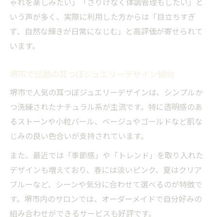
ゃれを楽しみたい」「さりげなく体調管理もしたい」と
耳つぼジュエリーの持続期間とケア方法
いう声が多く、実際に利用した方からは「目立ちすぎ
大阪で評判の耳つぼジュエリー維持術
ず、自然な輝きが日常になじむ」と高評価が寄せられて
セルフと専門施術どちらが自分に合う?
います。
耳つぼジュエリーをセルフで楽しむ方法
プロ施術とセルフ耳つぼジュエリーの違い
堺市で話題の耳つぼジュエリーデザイン傾向
堺市で選ぶセルフ耳つぼジュエリーのポイ
堺市で人気の耳つぼジュエリーデザインは、シンプルか
ント
つ洗練されたナチュラル系が主流です。特に透明感のあ
耳つぼジュエリー資格取得で広がる可能性
るストーンや小粒パール、ベージュやゴールドなど肌な
ナチュラル派におすすめの施術選びの基準
じみの良い色合いが支持されています。
大阪府堺市で話題の耳つぼジュエリー体験談
また、最近では「季節感」や「トレンド」を取り入れた
耳つぼジュエリー体験談で分かる効果実感
デザインも増えており、春には淡いピンク、夏はクリア
堺市の耳つぼジュエリー利用者の声まとめ
ブルーなど、シーンや気分に合わせて選べるのが特徴で
す。堺市内のサロンでは、オーダーメイドで自分好みの
ナチュラルデザイン耳つぼジュエリーの感
組み合わせができるサービスも好評です。
想