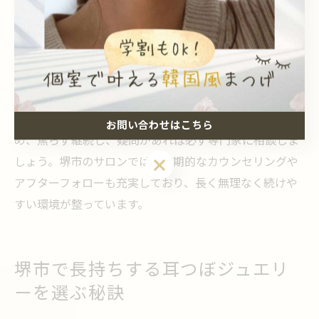
エリーだけに頼りすぎず、生活習慣全体を見直すこと
で、より健康的なダイエットにつながります。サロンで
は、正しいツボの選び方や装着期間のアドバイスも受け
られるため、初心者でも安心して取り組めます。
一方、過度な期待や無理なダイエットは体調を崩すリス
クがあるため注意が必要です。効果には個人差があるた
お問い合わせはこちら
め、焦らず継続し、疑問があれば必ず専門家に相談しま
お問い合わせはこちら
しょう。堺市のサロンでは、定期的なカウンセリングや
アフターフォローも充実しており、長く無理なく続けや
すい環境が整っています。
堺市で長持ちする耳つぼジュエリ
ーを選ぶ秘訣