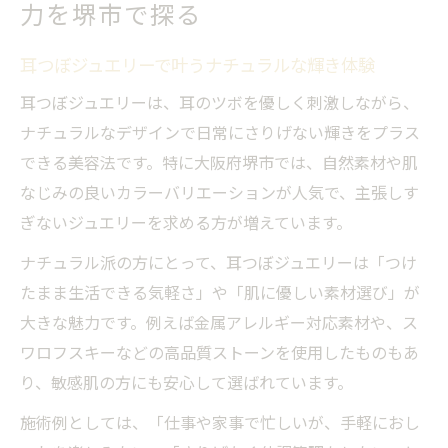
力を堺市で探る
大阪エリアで注目の耳つぼジュエリー事情
耳つぼジュエリーが支持される理由を徹底
耳つぼジュエリーで叶うナチュラルな輝き体験
解説
耳つぼジュエリーは、耳のツボを優しく刺激しながら、
耳つぼジュエリーが叶える自然美と健康ケア
ナチュラルなデザインで日常にさりげない輝きをプラス
耳つぼジュエリーの健康ケア効果とは
できる美容法です。特に大阪府堺市では、自然素材や肌
自然美を引き出す耳つぼジュエリー活用法
なじみの良いカラーバリエーションが人気で、主張しす
堺市女性に人気の耳つぼジュエリー健康法
ぎないジュエリーを求める方が増えています。
耳つぼジュエリーで感じるリラックス体験
ナチュラル派の方にとって、耳つぼジュエリーは「つけ
耳つぼダイエットとジュエリーの相乗効果
たまま生活できる気軽さ」や「肌に優しい素材選び」が
堺市で長持ちする耳つぼジュエリーを選ぶ秘訣
大きな魅力です。例えば金属アレルギー対応素材や、ス
ワロフスキーなどの高品質ストーンを使用したものもあ
耳つぼジュエリーを長持ちさせるポイント
り、敏感肌の方にも安心して選ばれています。
堺市で耐久性重視の耳つぼジュエリー選び
ナチュラル素材の耳つぼジュエリーの特徴
施術例としては、「仕事や家事で忙しいが、手軽におし