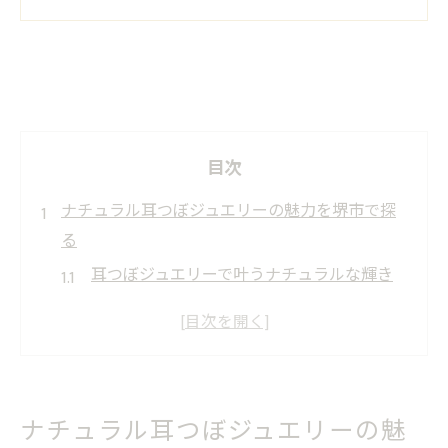
目次
ナチュラル耳つぼジュエリーの魅力を堺市で探
る
耳つぼジュエリーで叶うナチュラルな輝き
体験
堺市で話題の耳つぼジュエリーデザイン傾
向
自然派に人気の耳つぼジュエリー選びのコ
ナチュラル耳つぼジュエリーの魅
ツ