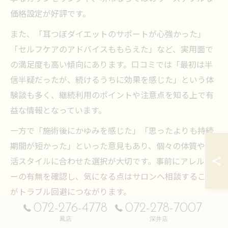
価格設定が好評です。
また、「耳つぼダイエットのサポートが心強かった」
「セルフケアのアドバイスももらえた」など、実用面で
の満足度も高い傾向にあります。口コミでは「最初は半
信半疑だったが、続けるうちに効果を感じた」という体
験談も多く、継続利用のポイントや注意点を知る上で有
益な情報となっています。
一方で「施術後にかゆみを感じた」「思ったよりも持続
期間が短かった」といった意見もあり、個々の体質や生
活スタイルに合わせた選択が大切です。事前にアレルギ
ーの有無を確認し、気になる点はサロンへ相談すること
がトラブル回避につながります。
072-276-4778
072-278-7007
ナチュラルデザイン耳つぼジュエリーの感想
鳳店
深井店