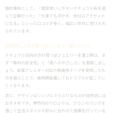
初心者が語る耳つぼジュエリー体験の本音
施術事例として、「普段使いしやすいナチュラル系を選
耳つぼダイエット体験で得た変化や気づき
んで正解だった」「仕事でも浮かず、休日はアクセント
になる」といった口コミが多く、幅広い年代に受け入れ
ナチュラル派女性が満足する堺市の選択肢
られています。
耳つぼジュエリーで叶う自然派サロン選び
堺市で見つけるナチュラル耳つぼジュエリ
自然派に人気の耳つぼジュエリー選びのコツ
ー
ナチュラル志向の方が耳つぼジュエリーを選ぶ際は、ま
素材とデザインにこだわる耳つぼジュエリ
ず「素材の安全性」と「肌へのやさしさ」を重視しまし
ー
ょう。金属アレルギー対応や医療用テープを使用したも
安心できる堺市の耳つぼジュエリーの探し
のを選ぶことで、長時間装着してもトラブルが起こりに
方
くくなります。
ナチュラル志向の女性に耳つぼジュエリー
次に、デザインはシンプルで小ぶりなものが自然派には
人気
おすすめです。堺市内のサロンでは、カウンセリングを
通じて生活スタイルや好みに合わせた提案を行っている