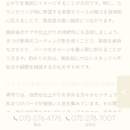
上がりを事前にイメージすることが大切です。特に、カ
ウンセリング時に希望する束感やカールの強さを具体的
に伝えることで、満足度の高い施術につながります。
施術後のケアや仕上がりの持続性にも注目しましょう。
まつげ専用のコーティング剤を使うことで、束感を長持
ちさせたり、パーマのダメージを最小限に抑えることが
できます。初めての方は、施術前にサロンスタッフへ不
安点や疑問を相談するのもおすすめです。
ナチュラル系まつげパーマが堺市で愛される理由
堺市では、自然な仕上がりを求める方々からナチュラル
系まつげパーマが根強い人気を集めています。その理由
は、目元の印象をさりげなくアップさせつつ、派手すぎ
072-276-4778
072-278-7007
ない美しさを実現できるからです。特に仕事や学校な
鳳店
深井店