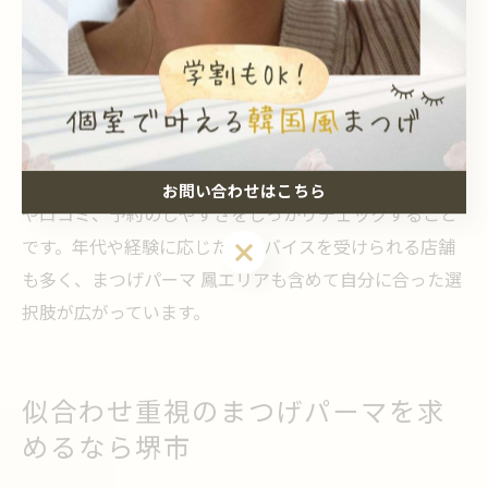
な高技術サロンが堺市にも展開され、初めての方からリ
ピーターまで幅広く支持を集めています。失敗例として
は、デザインやカールの強さが希望と違った場合のギャ
ップが挙げられるため、事前カウンセリングの重要性が
増しています。
安心して任せられるサロン選びのコツは、施術例の写真
お問い合わせはこちら
や口コミ、予約のしやすさをしっかりチェックすること
お問い合わせはこちら
です。年代や経験に応じたアドバイスを受けられる店舗
も多く、まつげパーマ 鳳エリアも含めて自分に合った選
択肢が広がっています。
似合わせ重視のまつげパーマを求
めるなら堺市