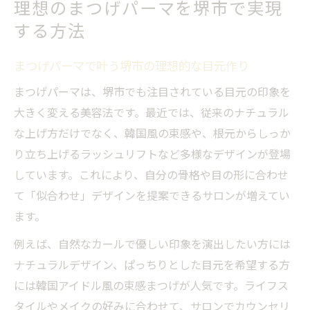
理想のまつげパーマを堺市で実現
景
する方法
堺市のまつげパーマで失敗しないサロン選
び
まつげパーマで叶う堺市の理想的な目元作り
最新まつげパーマトレンドが堺市で熱い理由
まつげパーマは、堺市でも注目されている目元の印象を
堺市で話題の最新まつげパーマトレンド徹
大きく変える美容法です。最近では、従来のナチュラル
底解説
な上げ方だけでなく、韓国風の束感や、根元からしっか
韓国風まつげパーマが堺市で広がる理由と
り立ち上げるラッシュリフトなど多様なデザインが登場
は
しています。これにより、自分の骨格や目の形に合わせ
北花田や三国ヶ丘でも人気のまつげパーマ
て「似合わせ」デザインを提案できるサロンが増えてい
事情
ます。
堺市でまつげパーマに注目が集まる背景を
例えば、自然なカールで優しい印象を演出したい方には
紹介
ナチュラルデザイン、ぱっちりとした目元を希望する方
大阪の上手いまつげパーマは堺市でも体験
には韓国アイドル風の束感まつげが人気です。ライフス
可能
タイルやメイクの好みに合わせて、サロンでカウンセリ