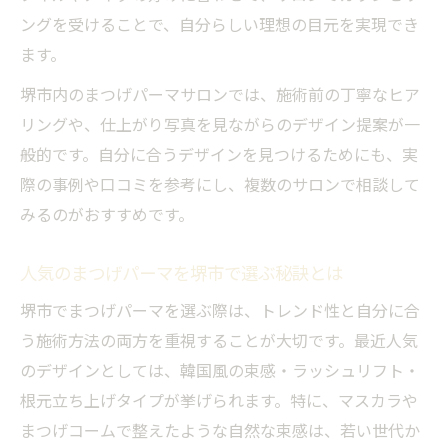
似合わせ重視のまつげパーマを求めるなら堺市
ングを受けることで、自分らしい理想の目元を実現でき
ます。
まつげパーマで似合わせを叶える堺市の魅
力
堺市内のまつげパーマサロンでは、施術前の丁寧なヒア
骨格や目元に合うまつげパーマを堺市で体
リングや、仕上がり写真を見ながらのデザイン提案が一
験
般的です。自分に合うデザインを見つけるためにも、実
堺市で似合わせ重視のまつげパーマが選ば
際の事例や口コミを参考にし、複数のサロンで相談して
れる理由
みるのがおすすめです。
口コミ人気のまつげパーマは堺市で決まり
人気のまつげパーマを堺市で選ぶ秘訣とは
堺市のまつげパーマで自分らしさを引き出
堺市でまつげパーマを選ぶ際は、トレンド性と自分に合
す方法
う施術方法の両方を重視することが大切です。最近人気
持ちとデザイン性が両立する堺市のまつげパー
のデザインとしては、韓国風の束感・ラッシュリフト・
マ事情
根元立ち上げタイプが挙げられます。特に、マスカラや
まつげパーマの持ちとデザイン性を堺市で
まつげコームで整えたような自然な束感は、若い世代か
比較