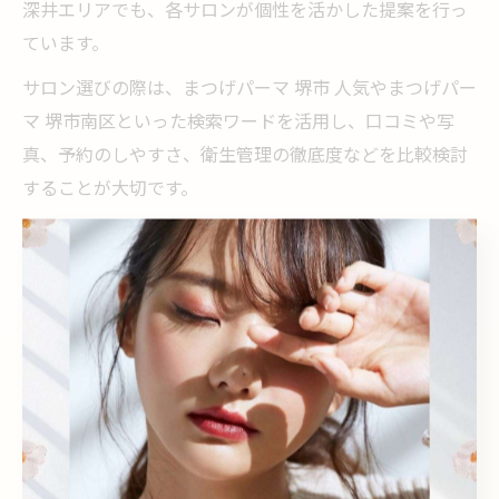
深井エリアでも、各サロンが個性を活かした提案を行っ
ています。
サロン選びの際は、まつげパーマ 堺市 人気やまつげパー
マ 堺市南区といった検索ワードを活用し、口コミや写
真、予約のしやすさ、衛生管理の徹底度などを比較検討
することが大切です。
大阪の上手いまつげパーマは堺市でも体験可能
大阪府内で「上手い」と評判のまつげパーマ技術は、堺
市内のサロンでも体験できるようになっています。経験
豊富なスタッフによる施術や最新の薬剤・機器の導入に
より、仕上がりの美しさと持続力を両立するサロンが増
加中です。
具体的には、まつげパーマ 大阪 上手いで検索されるよう