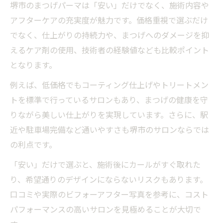
堺市のまつげパーマは「安い」だけでなく、施術内容や
イン
アフターケアの充実度が魅力です。価格重視で選ぶだけ
堺市で話題のまつげパーマデザインを徹底
でなく、仕上がりの持続力や、まつげへのダメージを抑
比較
えるケア剤の使用、技術者の経験値なども比較ポイント
韓国風束感まつげパーマを堺市で楽しむコ
となります。
ツ
例えば、低価格でもコーティング仕上げやトリートメン
口コミ高評価のまつげパーマを堺市で選ぶコツ
トを標準で行っているサロンもあり、まつげの健康を守
口コミ高評価のまつげパーマを堺市で探す
りながら美しい仕上がりを実現しています。さらに、駅
方法
近や駐車場完備など通いやすさも堺市のサロンならでは
堺市で満足度の高いまつげパーマを見極め
の利点です。
る
「安い」だけで選ぶと、施術後にカールがすぐ取れた
まつげパーマの口コミを堺市で活用するポ
り、希望通りのデザインにならないリスクもあります。
イント
口コミや実際のビフォーアフター写真を参考に、コスト
堺市で人気のまつげパーマを口コミから選
パフォーマンスの高いサロンを見極めることが大切で
ぶコツ