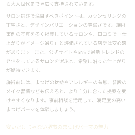
ら大人世代まで幅広く支持されています。
堺市で人気のまつげパーマは長持ちが魅力
サロン選びで注目すべきポイントは、カウンセリングの
デザイン性重視のまつげパーマを堺市で体
丁寧さと、デザインバリエーションの豊富さです。施術
験
事例の写真を多く掲載しているサロンや、口コミで「仕
まつげパーマの満足度を堺市で確かめるポ
上がりがイメージ通り」と評価されている店舗は安心感
イント
があります。また、公式サイトやSNSで最新トレンドの
堺市で選ぶなら持ちと美しさ両立のまつげ
発信をしているサロンを選ぶと、希望に沿った仕上がり
パーマ
が期待できます。
韓国風からナチュラル系まで堺市で人気の目元
施術前には、まつげの状態やアレルギーの有無、普段の
デザイン
メイク習慣なども伝えると、より自分に合った提案を受
堺市で流行の韓国風まつげパーマを体感す
けやすくなります。事前相談を活用して、満足度の高い
る方法
まつげパーマを体験しましょう。
ナチュラル系まつげパーマが堺市で愛され
る理由
安いだけじゃない堺市のまつげパーマの魅力
まつげパーマで叶う堺市の多彩な目元デザ