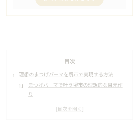
目次
理想のまつげパーマを堺市で実現する方法
まつげパーマで叶う堺市の理想的な目元作
り
人気のまつげパーマを堺市で選ぶ秘訣とは
安いだけじゃない堺市のまつげパーマの魅
力
まつげパーマが堺市で注目される理由と背