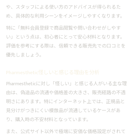
Pharmesthetic正しい使い方と基本の手順
や、スタッフによる使い方のアドバイスが得られるた
セメンザルライト効果的な使用順序を解説
め、具体的な利用シーンをイメージしやすくなります。
Pharmesthetic使い方で失敗しないコツ
特に「無料会員登録で商品閲覧や問い合わせがしやす
Pharmesthetic日常ケアに活かすポイント
い」という点は、初心者にとって安心材料となります。
口コミから学ぶPharmestheticの応用方法
評価を参考にする際は、信頼できる販売先での口コミを
優先しましょう。
Pharmesthetic怪しいと感じる理由を分析
Pharmestheticに対し「怪しい」と感じる人がいる主な理
由は、偽造品の流通や価格差の大きさ、販売経路の不透
明さにあります。特にインターネット上では、正規品と
見分けがつきにくい模倣品が流通しているケースがあ
り、購入時の不安材料となっています。
また、公式サイト以外で極端に安価な価格設定がされて