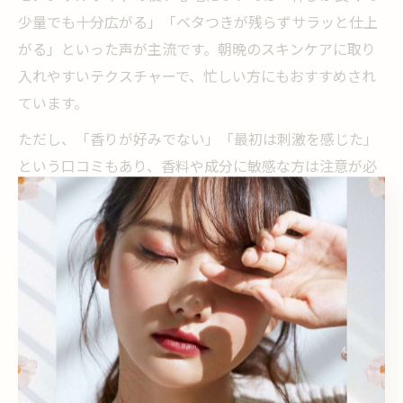
少量でも十分広がる」「ベタつきが残らずサラッと仕上
がる」といった声が主流です。朝晩のスキンケアに取り
入れやすいテクスチャーで、忙しい方にもおすすめされ
ています。
ただし、「香りが好みでない」「最初は刺激を感じた」
という口コミもあり、香料や成分に敏感な方は注意が必
要です。使用量や塗布方法を調整することで、不快感を
軽減できる場合もあります。
正しい使い方としては、洗顔後すぐの清潔な肌に適量を
やさしくなじませるのがポイントです。摩擦を避け、肌
状態を見ながら使用頻度を調整することで、自分に合っ
た使い心地を見つけることができます。