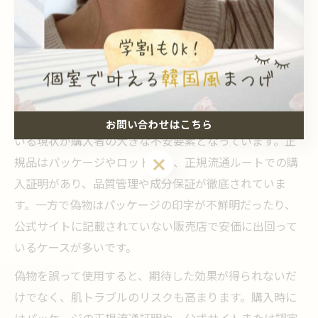
セメンザルライトの出自と正規品
の見分け方
セメンザルライト正規品と偽物の違いを解説
セメンザルライトはPharmestheticブランドの中でも人気
の高いスキンケア製品ですが、正規品と偽物が混在して
お問い合わせはこちら
いる現状が購入者の大きな不安要素となっています。正
お問い合わせはこちら
規品はパッケージやロット番号、正規流通ルートでの購
入証明があり、品質管理や成分保証が徹底されていま
す。一方で偽物はパッケージの印字が不鮮明だったり、
公式サイトに記載されていない販売店で安価に出回って
いるケースが多いです。
偽物を誤って使用すると、期待した効果が得られないだ
けでなく、肌トラブルのリスクも高まります。購入時に