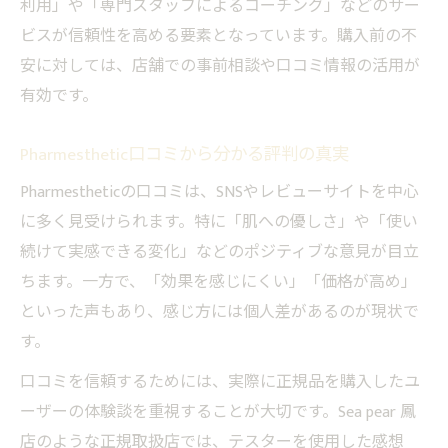
利用」や「専門スタッフによるコーチング」などのサー
Pharmesthetic価格帯の違いを分かりやすく
ビスが信頼性を高める要素となっています。購入前の不
比較
安に対しては、店舗での事前相談や口コミ情報の活用が
口コミで分かるPharmesthetic価格の印象
有効です。
Pharmesthetic損しない購入方法を解説
Pharmesthetic口コミから分かる評判の真実
偽物を避けるためのPharmesthetic購入チェック
法
Pharmestheticの口コミは、SNSやレビューサイトを中心
に多く見受けられます。特に「肌への優しさ」や「使い
Pharmesthetic偽物を見抜くチェックポイン
続けて実感できる変化」などのポジティブな意見が目立
ト
ちます。一方で、「効果を感じにくい」「価格が高め」
セメンザルライト公式の見分け方を解説
といった声もあり、感じ方には個人差があるのが現状で
Pharmesthetic購入時に注意するべきサイン
す。
口コミから学ぶ偽物Pharmestheticの特徴
口コミを信頼するためには、実際に正規品を購入したユ
Pharmesthetic怪しい販売先を避けるコツ
ーザーの体験談を重視することが大切です。Sea pear 鳳
日常ケアに生かすPharmestheticの正しい使い方
店のような正規取扱店では、テスターを使用した感想