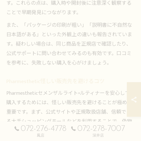
す。これらの点は、購入時や開封後に注意深く観察する
ことで早期発見につながります。
また、「パッケージの印刷が粗い」「説明書に不自然な
日本語がある」といった外観上の違いも報告されていま
す。疑わしい場合は、同じ商品を正規店で確認したり、
公式サポートに問い合わせてみるのも有効です。口コミ
を参考に、失敗しない購入を心がけましょう。
Pharmesthetic怪しい販売先を避けるコツ
Pharmestheticセメンザルライト×ルティナーを安心して
購入するためには、怪しい販売先を避けることが極めて
重要です。まず、公式サイトや正規取扱店舗、信頼でき
る大手ショッピングモールなどを利用することで、偽物
072-276-4778
072-278-7007
のリスクを大幅に減らせます。販売元の企業情報や連絡
鳳店
深井店
先、返品ポリシーが明記されているかもチェックポイン