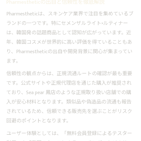
Pharmestheticの出自と信頼性を徹底解説
Pharmesthetic利用者のリアルな声を紹介
Pharmesthetic使用時の肌の変化に注目
Pharmestheticは、スキンケア業界で注目を集めているブ
ランドの一つです。特にセメンザルライト×ルティナー
セメンザルライトの使い心地を本音で解説
は、韓国発の話題商品として認知が広がっています。近
セメンザルライトの出自と正規品の見分け方
年、韓国コスメが世界的に高い評価を得ていることもあ
セメンザルライト正規品と偽物の違いを解
り、Pharmestheticの出自や開発背景に関心が集まってい
説
ます。
Pharmesthetic公式と並行輸入の見分け方
信頼性の観点からは、正規流通ルートの確認が最も重要
セメンザルライトはどこで売ってるか検証
です。公式サイトや正規代理店を通じた購入が推奨され
Pharmesthetic偽物を避けるポイント解説
ており、Sea pear 鳳店のような正規取り扱い店舗での購
セメンザルライト正規ルートの特徴を解説
入が安心材料となります。類似品や偽造品の流通も報告
価格の違いを比較し損しない選び方を解説
されているため、信頼できる販売先を選ぶことがリスク
Pharmesthetic値段の相場と最安値の見分け
回避のポイントとなります。
方
ユーザー体験としては、「無料会員登録によるテスター
セメンザルライト最安値の探し方と注意点