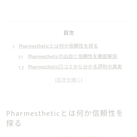
目次
Pharmestheticとは何か信頼性を探る
Pharmestheticの出自と信頼性を徹底解説
Pharmesthetic口コミから分かる評判の真実
Pharmesthetic怪しいと感じる理由を分析
セメンザルライトはどこの国の製品か検証
Pharmestheticの値段感と信頼できる販売先
実体験から見るPharmesthetic使用感まとめ
Pharmestheticとは何か信頼性を
Pharmesthetic使用感の口コミを徹底比較
探る
セメンザルライトの口コミ評価と実感