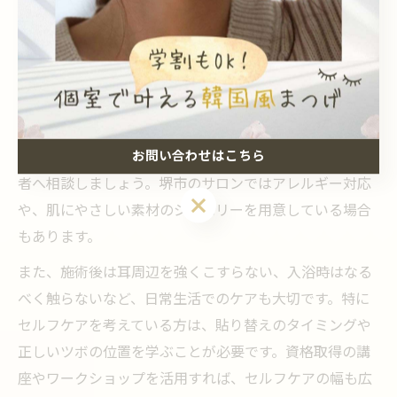
は、資格や実績を公開している店舗を選ぶと安心です。
施術前に知っておきたい耳つぼジュエリーの注意点
耳つぼジュエリーを受ける前に、いくつかの注意点を把
握しておくことで、安心して施術を体験できます。ま
お問い合わせはこちら
ず、金属アレルギーや皮膚疾患のある方は、事前に施術
者へ相談しましょう。堺市のサロンではアレルギー対応
お問い合わせはこちら
や、肌にやさしい素材のジュエリーを用意している場合
もあります。
また、施術後は耳周辺を強くこすらない、入浴時はなる
べく触らないなど、日常生活でのケアも大切です。特に
セルフケアを考えている方は、貼り替えのタイミングや
正しいツボの位置を学ぶことが必要です。資格取得の講
座やワークショップを活用すれば、セルフケアの幅も広