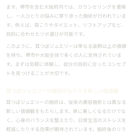
術
ます。堺市を含む大阪府内では、カウンセリングを重視
日常生活に取り入れる耳つぼジュエリーの
し、一人ひとりの悩みに寄り添った施術が行われていま
方法
す。例えば、肩こりやダイエット、リフトアップなど、
耳つぼジュエリーで自宅でもできるリラク
目的に合わせたツボ選びが可能です。
ゼーション
このように、耳つぼジュエリーは単なる装飾以上の価値
資格取得を目指すなら知っておきたいポイント
を持ち、堺市や大阪全体で多くの人に支持されていま
耳つぼジュエリー資格取得の流れと特徴
す。まずは気軽に体験し、自分の目的に合ったコンセプ
堺市で耳つぼジュエリー資格を目指す魅力
トを見つけることが大切です。
耳つぼジュエリー講座の内容と選び方のコ
ツ
耳つぼジュエリーの施術がもたらす新しい価値観
資格取得後の耳つぼジュエリー活用事例
耳つぼジュエリーの施術は、従来の美容施術とは異なる
耳つぼジュエリーで新たなキャリアを築く
新しい価値観をもたらします。単に美しくなるだけでな
方法
く、心身のバランスを整えたり、日常生活のストレスを
日常に取り入れやすい耳つぼジュエリーの選び
軽減したりする効果が期待されています。施術後のリラ