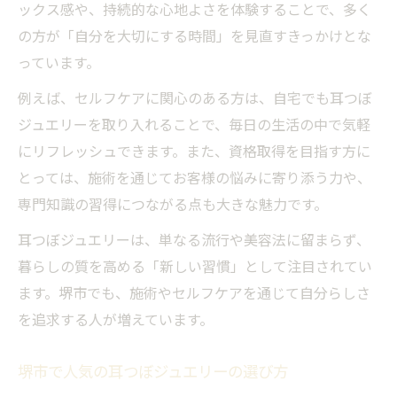
方
ックス感や、持続的な心地よさを体験することで、多く
の方が「自分を大切にする時間」を見直すきっかけとな
初心者でも安心の耳つぼジュエリー選び方
っています。
ガイド
堺市で見つかる耳つぼジュエリーの選定基
例えば、セルフケアに関心のある方は、自宅でも耳つぼ
準
ジュエリーを取り入れることで、毎日の生活の中で気軽
おしゃれと効果を両立する耳つぼジュエリ
にリフレッシュできます。また、資格取得を目指す方に
ーの選び方
とっては、施術を通じてお客様の悩みに寄り添う力や、
専門知識の習得につながる点も大きな魅力です。
セルフケアに最適な耳つぼジュエリーの選
択法
耳つぼジュエリーは、単なる流行や美容法に留まらず、
耳つぼジュエリー活用で毎日を快適にする
暮らしの質を高める「新しい習慣」として注目されてい
コツ
ます。堺市でも、施術やセルフケアを通じて自分らしさ
を追求する人が増えています。
堺市で人気の耳つぼジュエリーの選び方