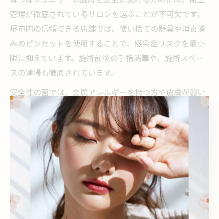
耳つぼジュエリーの施術を安全に受けるためには、衛生
管理が徹底されているサロンを選ぶことが不可欠です。
堺市内の信頼できる店舗では、使い捨ての器具や消毒済
みのピンセットを使用することで、感染症リスクを最小
限に抑えています。施術前後の手指消毒や、施術スペー
スの清掃も徹底されています。
安全性の面では、金属アレルギーを持つ方や皮膚が弱い
方への配慮も重要です。施術者はカウンセリング時に体
質やアレルギーの有無を確認し、必要に応じて肌にやさ
しい素材のジュエリーを提案しています。こうした細や
かな対応が、トラブル防止につながります。
また、施術者が資格や専門知識を持っているかもチェッ
クポイントです。堺市の一部サロンでは、耳つぼジュエ
リー資格を取得したスタッフが在籍し、正しい知識と技
術で対応しています。安全・衛生面にこだわりたい方