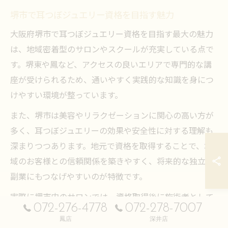
堺市で耳つぼジュエリー資格を目指す魅力
大阪府堺市で耳つぼジュエリー資格を目指す最大の魅力
は、地域密着型のサロンやスクールが充実している点で
す。堺東や鳳など、アクセスの良いエリアで専門的な講
座が受けられるため、通いやすく実践的な知識を身につ
けやすい環境が整っています。
また、堺市は美容やリラクゼーションに関心の高い方が
多く、耳つぼジュエリーの効果や安全性に対する理解も
深まりつつあります。地元で資格を取得することで、地
域のお客様との信頼関係を築きやすく、将来的な独立や
副業にもつなげやすいのが特徴です。
実際に堺市内のサロンでは、資格取得後に施術者として
072-276-4778
072-278-7007
活躍している方も多く見られます。地域に根ざした活動
鳳店
深井店