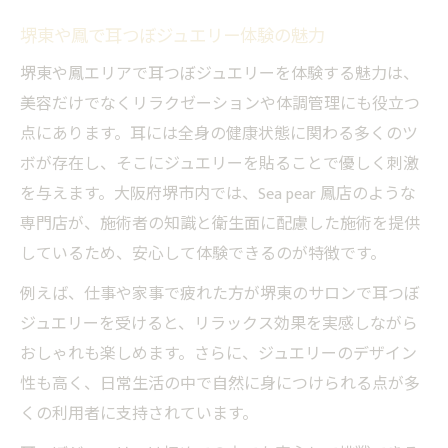
耳つぼジュエリーの効果と安全性を徹底解説
堺東や鳳で耳つぼジュエリー体験の魅力
耳つぼジュエリーの効果と施術後の変化と
堺東や鳳エリアで耳つぼジュエリーを体験する魅力は、
は
美容だけでなくリラクゼーションや体調管理にも役立つ
堺市で安心して受けられる耳つぼジュエリ
点にあります。耳には全身の健康状態に関わる多くのツ
ー施術法
ボが存在し、そこにジュエリーを貼ることで優しく刺激
耳つぼジュエリーで期待できるダイエット
を与えます。大阪府堺市内では、Sea pear 鳳店のような
効果
専門店が、施術者の知識と衛生面に配慮した施術を提供
耳つぼジュエリーの安全性と衛生面のポイ
しているため、安心して体験できるのが特徴です。
ント
例えば、仕事や家事で疲れた方が堺東のサロンで耳つぼ
施術前に知っておきたい耳つぼジュエリー
ジュエリーを受けると、リラックス効果を実感しながら
の注意点
おしゃれも楽しめます。さらに、ジュエリーのデザイン
大阪府堺市における耳つぼジュエリーの魅力
性も高く、日常生活の中で自然に身につけられる点が多
くの利用者に支持されています。
堺市で広がる耳つぼジュエリーの注目ポイ
ント