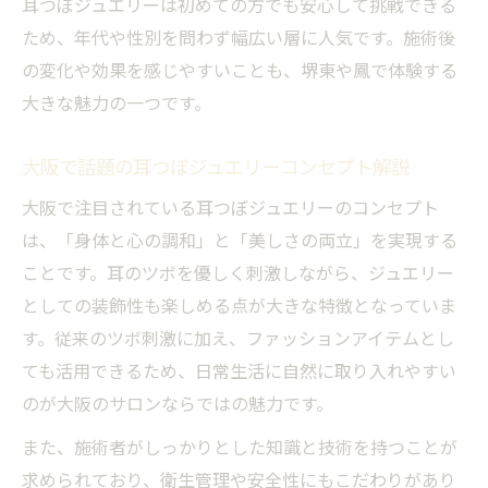
耳つぼジュエリーは初めての方でも安心して挑戦できる
大阪エリアで選ばれる耳つぼジュエリーの
ため、年代や性別を問わず幅広い層に人気です。施術後
理由
の変化や効果を感じやすいことも、堺東や鳳で体験する
耳つぼジュエリーが叶える美容とリラクゼ
大きな魅力の一つです。
ーション
大阪で話題の耳つぼジュエリーコンセプト解説
耳つぼジュエリー資格も取得しやすい堺市
の魅力
大阪で注目されている耳つぼジュエリーのコンセプト
は、「身体と心の調和」と「美しさの両立」を実現する
耳つぼダイエットに効果的な施術とは
ことです。耳のツボを優しく刺激しながら、ジュエリー
セルフケアで活きる耳つぼジュエリー活用法
としての装飾性も楽しめる点が大きな特徴となっていま
耳つぼジュエリーセルフ施術のコツと注意
す。従来のツボ刺激に加え、ファッションアイテムとし
点
ても活用できるため、日常生活に自然に取り入れやすい
堺市で人気の耳つぼジュエリーセルフケア
のが大阪のサロンならではの魅力です。
方法
また、施術者がしっかりとした知識と技術を持つことが
耳つぼジュエリー資格取得後のセルフ活用
求められており、衛生管理や安全性にもこだわりがあり