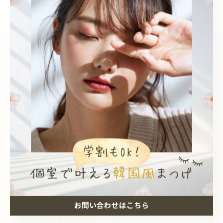
エクステ
眉毛ワックス
学割
最近の投稿
Recent Posts
2026/08/05
LDカール✨️
2026/08/03
当店ではまつげメニューとネイルの同時施術可能です！
お問い合わせはこちら