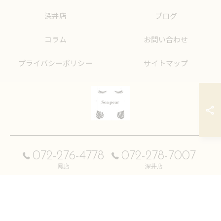
深井店
ブログ
コラム
お問い合わせ
プライバシーポリシー
サイトマップ
072-276-4778
072-278-7007
© 2026 大阪府堺市のまつげパーマならSea pear ALL RIGHTS RESERVED.
鳳店
深井店