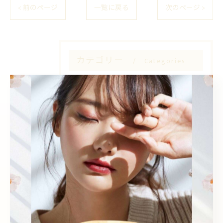
< 前のページ
一覧に戻る
次のページ >
カテゴリー
Categories
全てのカテゴリー
Sea pear 鳳店
Sea pear 深井店
韓国風
個室
エクステ
眉毛ワックス
学割